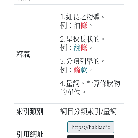
1.細長之物體。
例：油
條
。
2.呈狹長狀的。
例：
線
條
。
釋義
3.分項列舉的。
例：
條
款
。
4.量詞。計算條狀物
的單位。
索引類別
詞目分類索引/量詞
引用網址