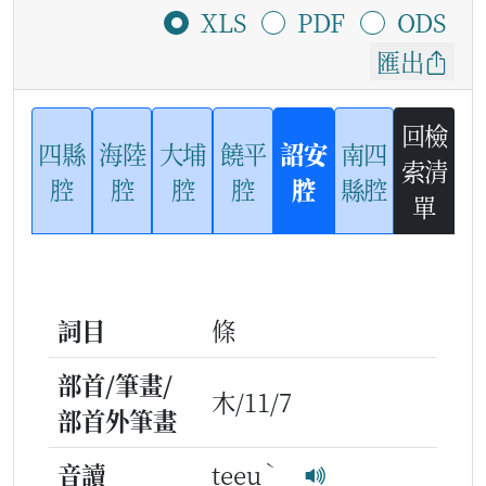
XLS
PDF
ODS
匯出
回檢
四縣
海陸
大埔
饒平
詔安
南四
索清
腔
腔
腔
腔
腔
縣腔
單
詞目
條
部首/筆畫/
木/11/7
部首外筆畫
ˋ
音讀
teeu