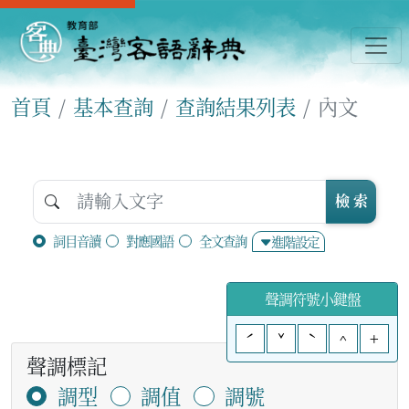
首頁
基本查詢
查詢結果列表
內文
檢 索
詞目音讀
對應國語
全文查詢
進階設定
聲調符號小鍵盤
ˊ
ˇ
ˋ
^
+
聲調標記
調型
調值
調號