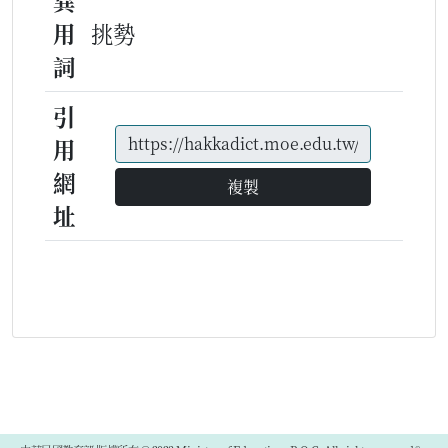
異
用
挑勢
詞
引
用
網
複製
址