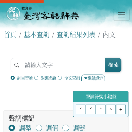
首頁
基本查詢
查詢結果列表
內文
檢 索
詞目音讀
對應國語
全文查詢
進階設定
聲調符號小鍵盤
ˊ
ˇ
ˋ
^
+
聲調標記
調型
調值
調號