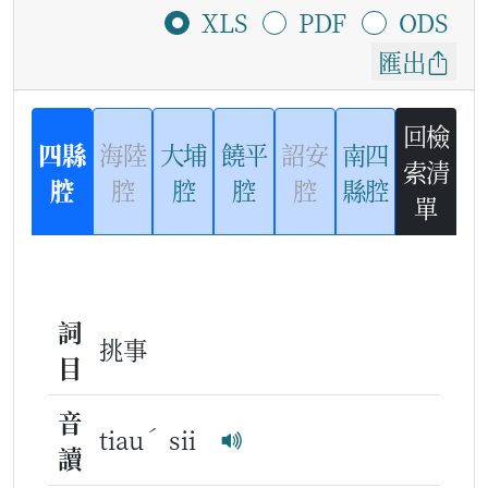
XLS
PDF
ODS
匯出
回檢
四縣
海陸
大埔
饒平
詔安
南四
索清
腔
腔
腔
腔
腔
縣腔
單
詞
挑事
目
音
ˊ
tiau
sii
讀