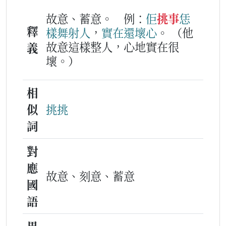
故意、蓄意。
例：
佢
挑事
恁
釋
樣
舞射
人
，
實在
還
壞
心
。
（他
故意這樣整人，心地實在很
義
壞。）
相
似
挑挑
詞
對
應
故意、刻意、蓄意
國
語