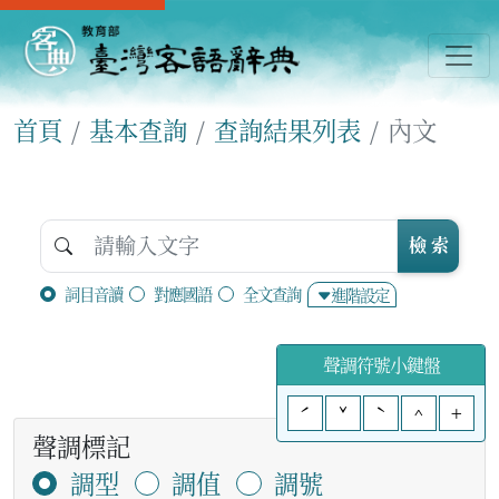
首頁
基本查詢
查詢結果列表
內文
檢 索
詞目音讀
對應國語
全文查詢
進階設定
聲調符號小鍵盤
ˊ
ˇ
ˋ
^
+
聲調標記
調型
調值
調號