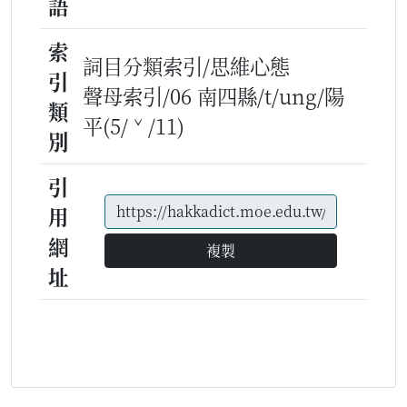
語
索
詞目分類索引/思維心態
引
聲母索引/06 南四縣/t/ung/陽
類
平(5/ˇ/11)
別
引
用
網
複製
址