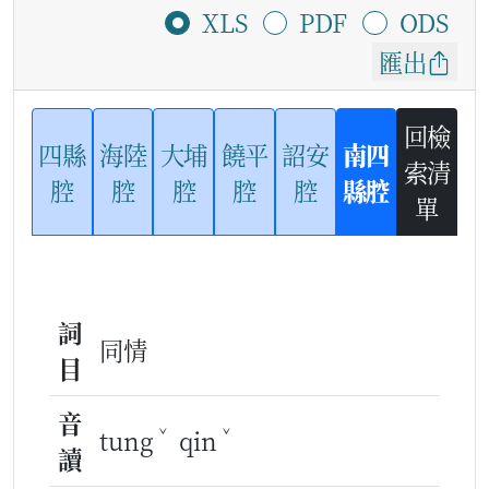
XLS
PDF
ODS
匯出
回檢
四縣
海陸
大埔
饒平
詔安
南四
索清
腔
腔
腔
腔
腔
縣腔
單
詞
同情
目
音
ˇ
ˇ
tung
qin
讀