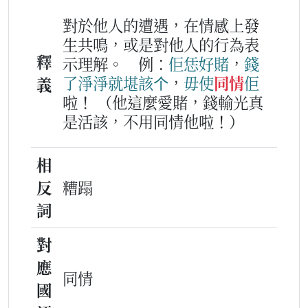
對於他人的遭遇，在情感上發
生共鳴，或是對他人的行為表
釋
示理解。
例：
佢
恁
好
賭
，
錢
了淨淨
就
堪該
个
，
毋使
同情
佢
義
啦！
（他這麼愛賭，錢輸光真
是活該，不用同情他啦！）
相
反
糟蹋
詞
對
應
同情
國