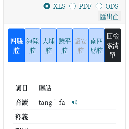
XLS
PDF
ODS
匯出
回檢
四縣
海陸
大埔
饒平
詔安
南四
索清
腔
腔
腔
腔
腔
縣腔
單
詞目
聽話
ˊ
音讀
tang
fa
釋義