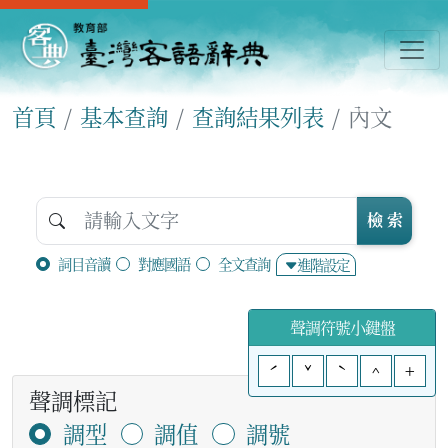
首頁
基本查詢
查詢結果列表
內文
檢 索
詞目音讀
對應國語
全文查詢
進階設定
聲調符號小鍵盤
ˊ
ˇ
ˋ
^
+
聲調標記
調型
調值
調號