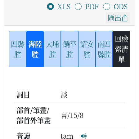
XLS
PDF
ODS
匯出
回檢
四縣
海陸
大埔
饒平
詔安
南四
索清
腔
腔
腔
腔
腔
縣腔
單
詞目
談
部首/筆畫/
言/15/8
部首外筆畫
音讀
tam