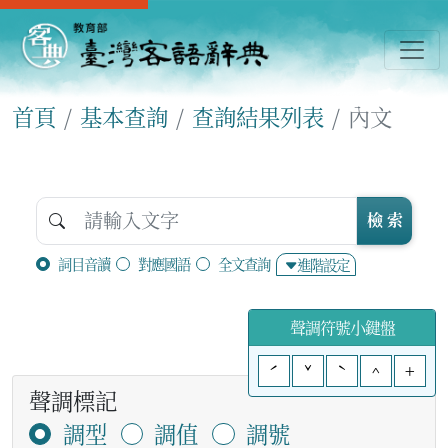
首頁
基本查詢
查詢結果列表
內文
檢 索
詞目音讀
對應國語
全文查詢
進階設定
聲調符號小鍵盤
ˊ
ˇ
ˋ
^
+
聲調標記
調型
調值
調號