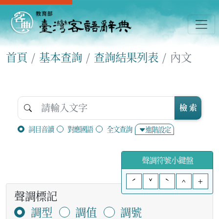
首頁
基本查詢
查詢結果列表
內文
檢 索
詞目音讀
對應國語
全文查詢
進階設定
聲調符號小鍵盤
ˊ
ˇ
ˋ
^
+
聲調標記
調型
調值
調號