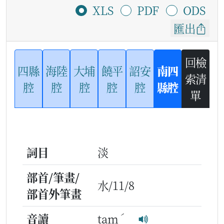
XLS
PDF
ODS
匯出
回檢
四縣
海陸
大埔
饒平
詔安
南四
索清
腔
腔
腔
腔
腔
縣腔
單
詞目
淡
部首/筆畫/
水/11/8
部首外筆畫
ˊ
音讀
tam