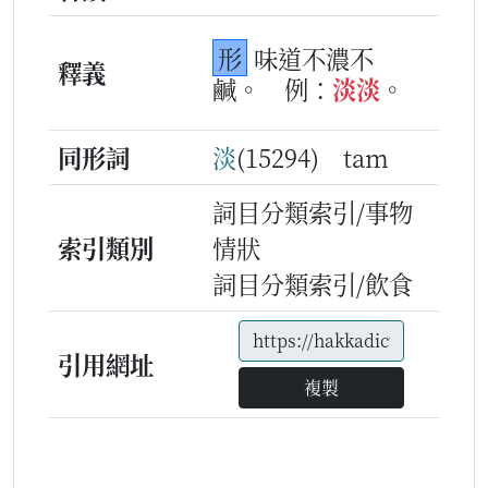
形
味道不濃不
釋義
鹹。
例：
淡
淡
。
同形詞
淡
(15294) tam
詞目分類索引/事物
索引類別
情狀
詞目分類索引/飲食
引用網址
複製