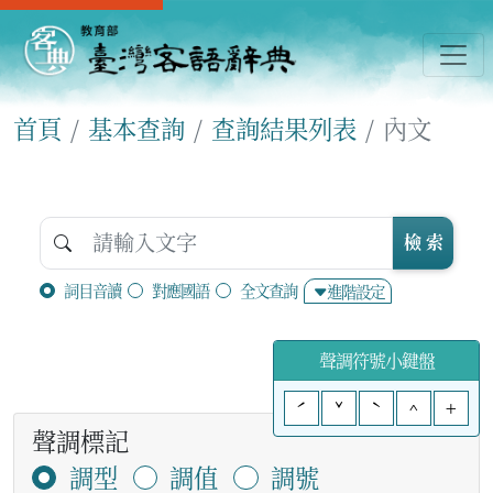
首頁
基本查詢
查詢結果列表
內文
檢 索
詞目音讀
對應國語
全文查詢
進階設定
聲調符號小鍵盤
ˊ
ˇ
ˋ
^
+
聲調標記
調型
調值
調號