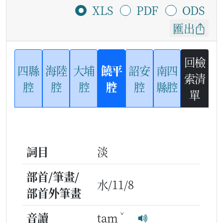
XLS
PDF
ODS
匯出
回檢
四縣
海陸
大埔
饒平
詔安
南四
索清
腔
腔
腔
腔
腔
縣腔
單
詞目
淡
部首/筆畫/
水/11/8
部首外筆畫
ˇ
音讀
tam