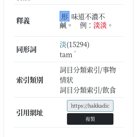
形
味道不濃不
釋義
鹹。
例：
淡
淡
。
淡
(15294)
同形詞
ˊ
tam
詞目分類索引/事物
索引類別
情狀
詞目分類索引/飲食
引用網址
複製