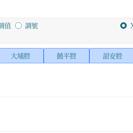
調值
調號
大埔腔
饒平腔
詔安腔