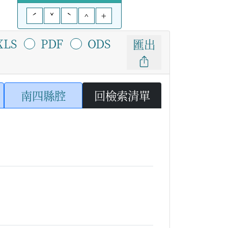
ˊ
ˇ
ˋ
^
+
XLS
PDF
ODS
匯出
南四縣腔
回檢索清單