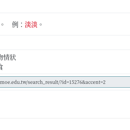
。
例：
淡
淡
。
物情狀
食