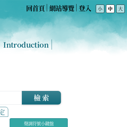
回首頁
網站導覽
登入
:::
小
中
大
Introduction
檢 索
定
聲調符號小鍵盤