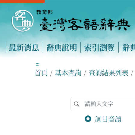
最新消息
辭典說明
索引瀏覽
辭
:::
首頁
基本查詢
查詢結果列表
詞目音讀