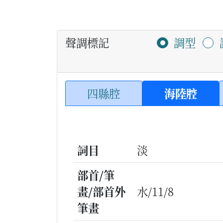
聲調標記
調型
四縣腔
海陸腔
詞目
淡
部首/筆
畫/部首外
水/11/8
筆畫