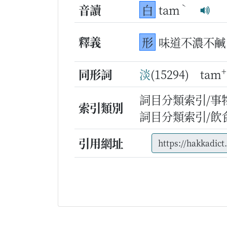
ˋ
音讀
白
tam
釋義
形
味道不濃不鹹
+
同形詞
淡
(15294) tam
詞目分類索引/事
索引類別
詞目分類索引/飲
引用網址