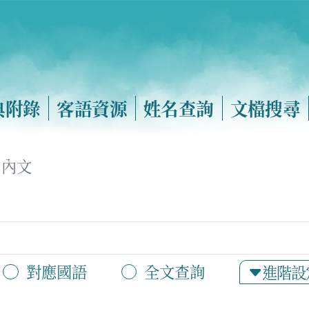
典附錄
客語資源
姓名查詢
文檔搜尋
內文
對應國語
全文查詢
進階設