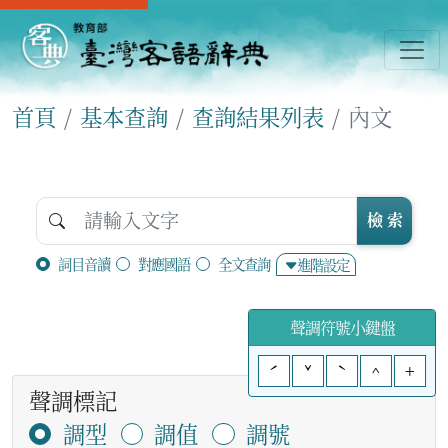
首頁
基本查詢
查詢結果列表
內文
檢 索
詞目音讀
對應國語
全文查詢
進階設定
聲調符號小鍵盤
ˊ
ˇ
ˋ
^
+
聲調標記
調型
調值
調號