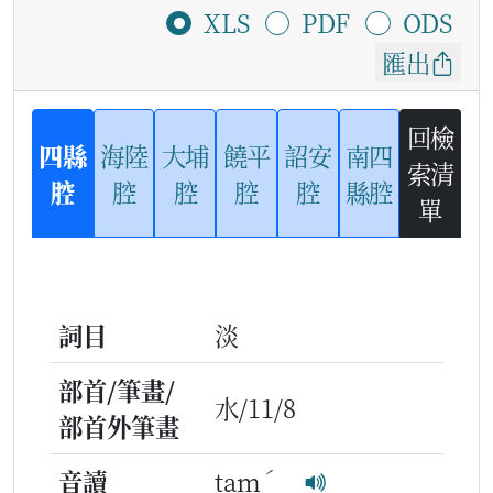
XLS
PDF
ODS
匯出
回檢
四縣
海陸
大埔
饒平
詔安
南四
索清
腔
腔
腔
腔
腔
縣腔
單
詞目
淡
部首/筆畫/
水/11/8
部首外筆畫
ˊ
音讀
tam