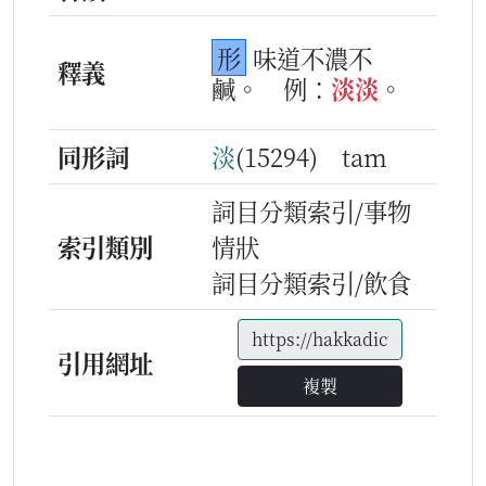
形
味道不濃不
釋義
鹹。
例：
淡
淡
。
同形詞
淡
(15294) tam
詞目分類索引/事物
索引類別
情狀
詞目分類索引/飲食
引用網址
複製