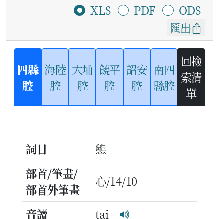
XLS
PDF
ODS
匯出
回檢
四縣
海陸
大埔
饒平
詔安
南四
索清
腔
腔
腔
腔
腔
縣腔
單
詞目
態
部首/筆畫/
心/14/10
部首外筆畫
音讀
tai