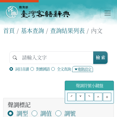
首頁
基本查詢
查詢結果列表
內文
檢 索
詞目音讀
對應國語
全文查詢
進階設定
聲調符號小鍵盤
ˊ
ˇ
ˋ
^
+
聲調標記
調型
調值
調號