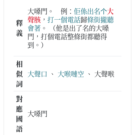
大嗓門。
例：
佢
係
出名
个
大
聲胲
，
打
一
個
電話
歸
條
街
攏
聽
釋
會
著
。
（他是出了名的大嗓
義
門，打個電話整條街都聽得
到。）
相
似
大聲口
、
大喉嗹空
、 大聲喉
詞
對
應
大嗓門
國
語