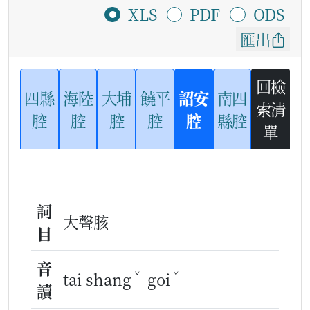
XLS
PDF
ODS
匯出
回檢
四縣
海陸
大埔
饒平
詔安
南四
索清
腔
腔
腔
腔
腔
縣腔
單
詞
大聲胲
目
音
ˇ
ˇ
tai shang
goi
讀