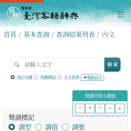
首頁
基本查詢
查詢結果列表
內文
檢 索
詞目音讀
對應國語
全文查詢
進階設定
聲調符號小鍵盤
ˊ
ˇ
ˋ
^
+
聲調標記
調型
調值
調號