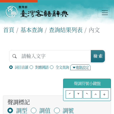
首頁
基本查詢
查詢結果列表
內文
檢 索
詞目音讀
對應國語
全文查詢
進階設定
聲調符號小鍵盤
ˊ
ˇ
ˋ
^
+
聲調標記
調型
調值
調號