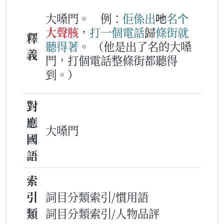
大嗓門。
例：
佢
係
出
吔
名
个
大聲胲
，
打
一
個
電話
歸
條
街
就
釋
聽
得著
。
（他是出了名的大嗓
義
門，打個電話整條街都聽得
到。）
對
應
大嗓門
國
語
索
引
詞目分類索引/慣用語
類
詞目分類索引/人物品評