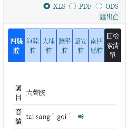
XLS
PDF
ODS
匯出
回檢
四縣
海陸
大埔
饒平
詔安
南四
索清
腔
腔
腔
腔
腔
縣腔
單
詞
大聲胲
目
音
ˊ
ˊ
tai sang
goi
讀