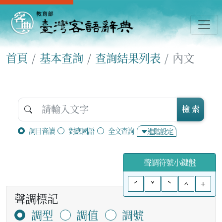
首頁
基本查詢
查詢結果列表
內文
檢 索
詞目音讀
對應國語
全文查詢
進階設定
聲調符號小鍵盤
ˊ
ˇ
ˋ
^
+
聲調標記
調型
調值
調號