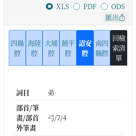
XLS
PDF
ODS
匯出
回檢
四縣
海陸
大埔
饒平
詔安
南四
索清
腔
腔
腔
腔
腔
縣腔
單
詞目
弟
部首/筆
畫/部首
弓/7/4
外筆畫