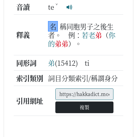
ˇ
音讀
te
名
稱同胞男子之後生
釋義
者。
例：
若
老
弟
（
你
的
弟
弟
）。
同形詞
弟
(15412) ti
索引類別
詞目分類索引/稱謂身分
引用網址
複製