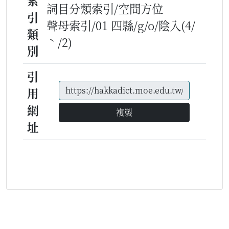
索
詞目分類索引/空間方位
引
聲母索引/01 四縣/g/o/陰入(4/
類
ˋ/2)
別
引
用
網
複製
址