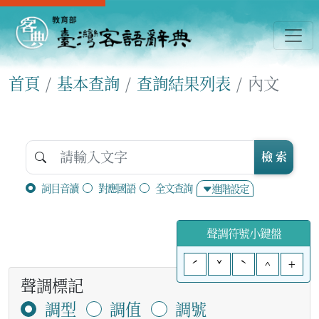
首頁
基本查詢
查詢結果列表
內文
檢 索
詞目音讀
對應國語
全文查詢
進階設定
聲調符號小鍵盤
ˊ
ˇ
ˋ
^
+
聲調標記
調型
調值
調號