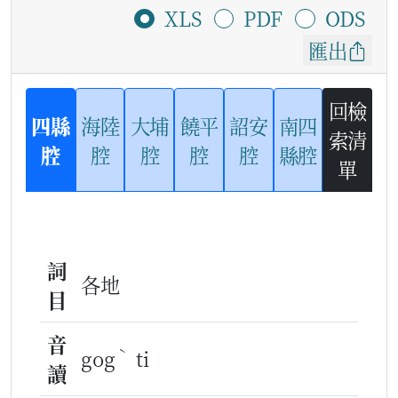
XLS
PDF
ODS
匯出
回檢
四縣
海陸
大埔
饒平
詔安
南四
索清
腔
腔
腔
腔
腔
縣腔
單
詞
各地
目
音
ˋ
gog
ti
讀