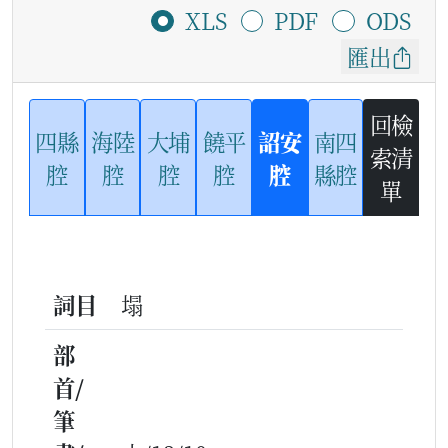
XLS
PDF
ODS
匯出
回檢
四縣
海陸
大埔
饒平
詔安
南四
索清
腔
腔
腔
腔
腔
縣腔
單
詞目
塌
部
首/
筆