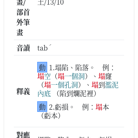
畫/
土/13/10
部首
外筆
畫
ˊ
音讀
tab
動
1.塌陷、陷落。
例：
塌
空
（
塌
一
個
洞
）、
塌
窿
（
塌
一
個
孔
洞
）、
塌
到
濫泥
釋義
內底
（陷到爛泥裡）
動
2.虧損。
例：
塌
本
（虧本）
對應