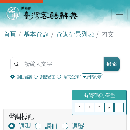
首頁
基本查詢
查詢結果列表
內文
檢 索
詞目音讀
對應國語
全文查詢
進階設定
聲調符號小鍵盤
ˊ
ˇ
ˋ
^
+
聲調標記
調型
調值
調號