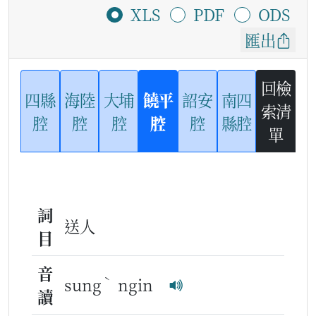
XLS
PDF
ODS
匯出
回檢
四縣
海陸
大埔
饒平
詔安
南四
索清
腔
腔
腔
腔
腔
縣腔
單
詞
送人
目
音
ˋ
sung
ngin
讀