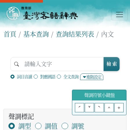
首頁
基本查詢
查詢結果列表
內文
檢 索
詞目音讀
對應國語
全文查詢
進階設定
聲調符號小鍵盤
ˊ
ˇ
ˋ
^
+
聲調標記
調型
調值
調號