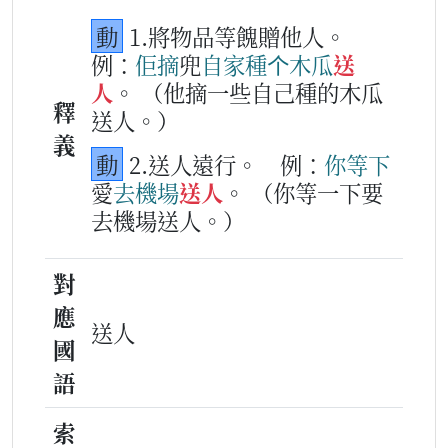
動
1.將物品等餽贈他人。
例：
佢
摘
兜
自家
種
个
木瓜
送
人
。
（他摘一些自己種的木瓜
釋
送人。）
義
動
2.送人遠行。
例：
你等
下
愛
去
機場
送人
。
（你等一下要
去機場送人。）
對
應
送人
國
語
索