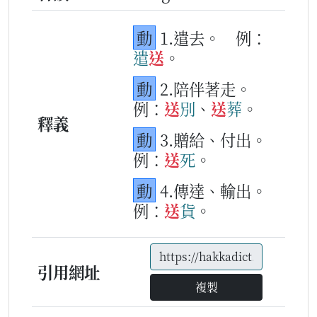
動
1.遣去。
例：
遣
送
。
動
2.陪伴著走。
例：
送
別
、
送
葬
。
釋義
動
3.贈給、付出。
例：
送
死
。
動
4.傳達、輸出。
例：
送
貨
。
引用網址
複製