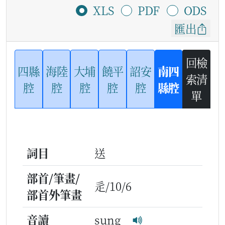
XLS
PDF
ODS
匯出
回檢
四縣
海陸
大埔
饒平
詔安
南四
索清
腔
腔
腔
腔
腔
縣腔
單
詞目
送
部首/筆畫/
辵/10/6
部首外筆畫
音讀
sung