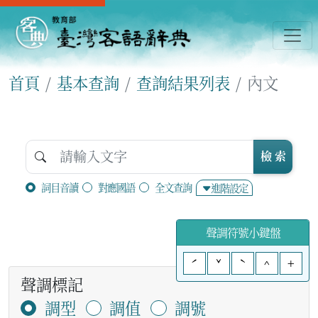
首頁
基本查詢
查詢結果列表
內文
檢 索
詞目音讀
對應國語
全文查詢
進階設定
聲調符號小鍵盤
ˊ
ˇ
ˋ
^
+
聲調標記
調型
調值
調號