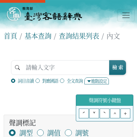
首頁
基本查詢
查詢結果列表
內文
檢 索
詞目音讀
對應國語
全文查詢
進階設定
聲調符號小鍵盤
ˊ
ˇ
ˋ
^
+
聲調標記
調型
調值
調號