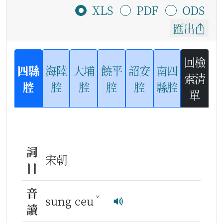
XLS
PDF
ODS
匯出
回檢
四縣
海陸
大埔
饒平
詔安
南四
索清
腔
腔
腔
腔
腔
縣腔
單
詞
宋朝
目
音
ˇ
sung ceu
讀