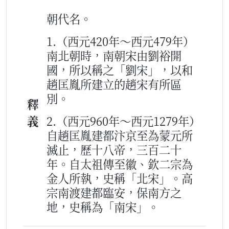
朝代名。
1.（西元420年～西元479年）
南北朝時，南朝宋由劉裕開
國，所以稱之「劉宋」，以和
趙匡胤所建立的趙宋有所區
別。
釋
義
2.（西元960年～西元1279年）
自趙匡胤建都汴京至為蒙元所
滅止，歷十八帝，三百二十
年。自太祖傳至徽、欽二宗為
金人所執，史稱「北宋」。高
宗南渡建都臨安，保南方之
地，史稱為「南宋」。