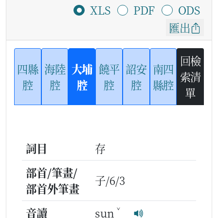
XLS
PDF
ODS
匯出
回檢
四縣
海陸
大埔
饒平
詔安
南四
索清
腔
腔
腔
腔
腔
縣腔
單
詞目
存
部首/筆畫/
子/6/3
部首外筆畫
ˇ
音讀
sun