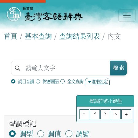
首頁
基本查詢
查詢結果列表
內文
檢 索
詞目音讀
對應國語
全文查詢
進階設定
聲調符號小鍵盤
ˊ
ˇ
ˋ
^
+
聲調標記
調型
調值
調號