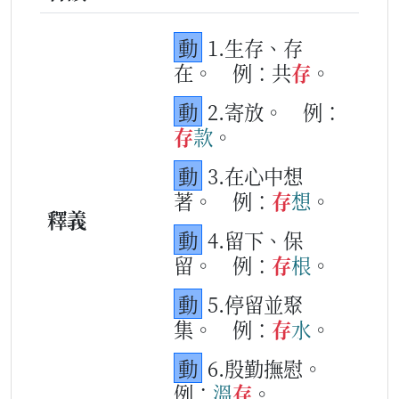
動
1.生存、存
在。
例：共
存
。
動
2.寄放。
例：
存
款
。
動
3.在心中想
著。
例：
存
想
。
釋義
動
4.留下、保
留。
例：
存
根
。
動
5.停留並聚
集。
例：
存
水
。
動
6.殷勤撫慰。
例：
溫
存
。