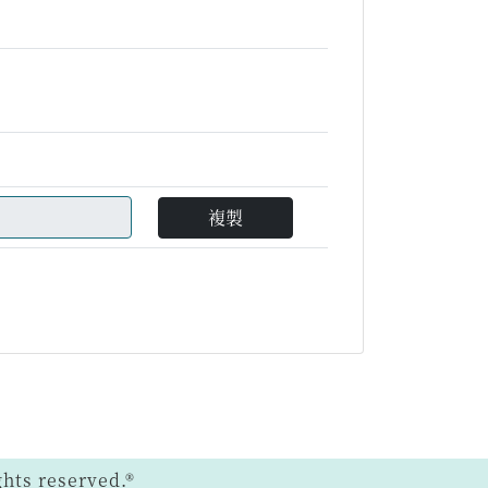
複製
ts reserved.®