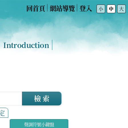
回首頁
網站導覽
登入
:::
小
中
大
Introduction
檢 索
定
聲調符號小鍵盤