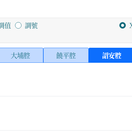
調值
調號
大埔腔
饒平腔
詔安腔