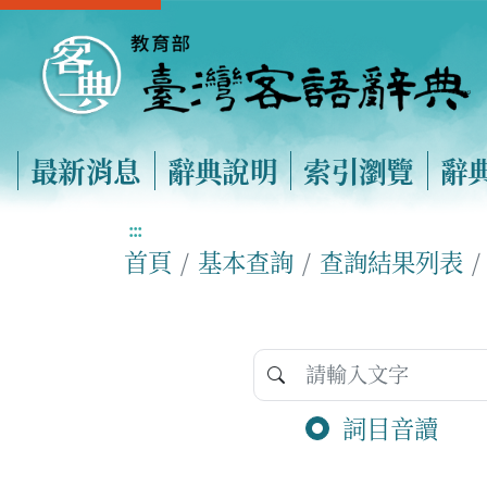
最新消息
辭典說明
索引瀏覽
辭
:::
首頁
基本查詢
查詢結果列表
詞目音讀