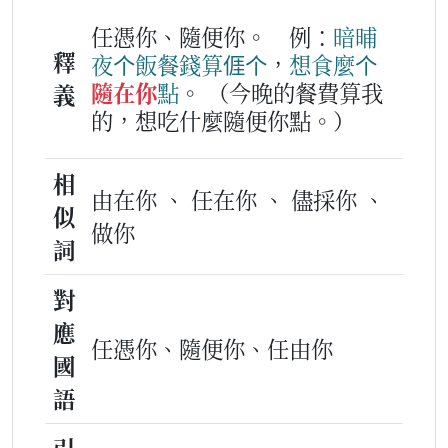
任憑你、隨便你。
例：
暗晡
釋
夜
个
飯
餐
錢
算
𠊎
个
，
想食
麼个
隨在你
點
。
（今晚的餐費算我
義
的，想吃什麼隨便你點。）
相
由在你 、 任在你 、 儘採你 、
似
做你
詞
對
應
任憑你、隨便你、任由你
國
語