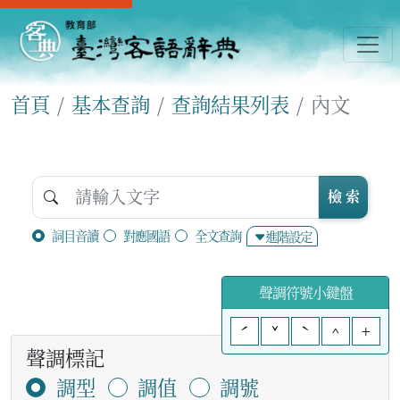
首頁
基本查詢
查詢結果列表
內文
檢 索
詞目音讀
對應國語
全文查詢
進階設定
聲調符號小鍵盤
ˊ
ˇ
ˋ
^
+
聲調標記
調型
調值
調號