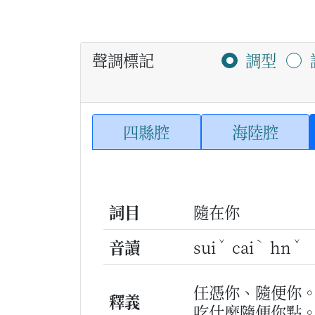
聲調標記
調型
四縣腔
海陸腔
詞目
隨在你
ˇ
ˋ
ˇ
音讀
sui
cai
hn
任憑你、隨便你
釋義
吃什麼隨便你點