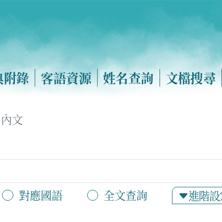
典附錄
客語資源
姓名查詢
文檔搜尋
內文
對應國語
全文查詢
進階設