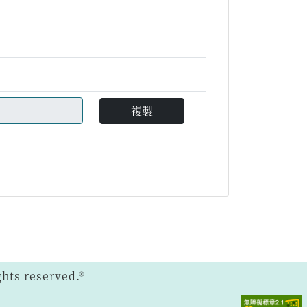
複製
ts reserved.®