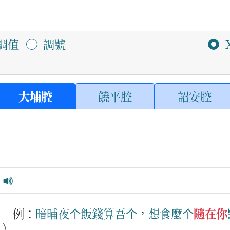
調值
調號
大埔腔
饒平腔
詔安腔
。
例：
暗晡夜
个
飯
錢
算
吾
个
，
想食
麼个
隨在你
。）