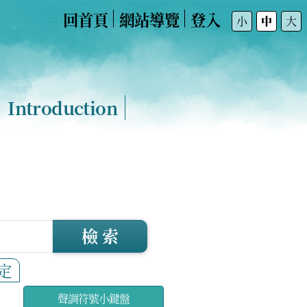
回首頁
網站導覽
登入
:::
小
中
大
Introduction
檢 索
定
聲調符號小鍵盤