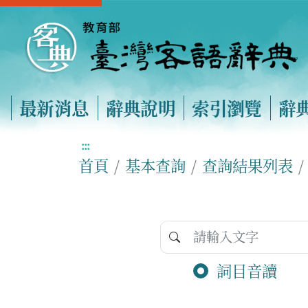
最新消息
辭典說明
索引瀏覽
辭
:::
首頁
基本查詢
查詢結果列表
詞目音讀