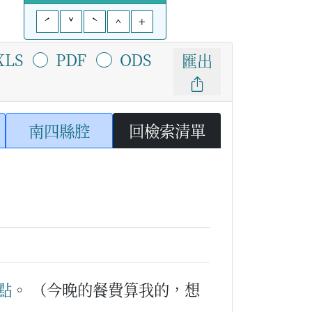
ˊ
ˇ
ˋ
^
+
XLS
PDF
ODS
匯出
南四縣腔
回檢索清單
點
。
（今晚的餐費算我的，想