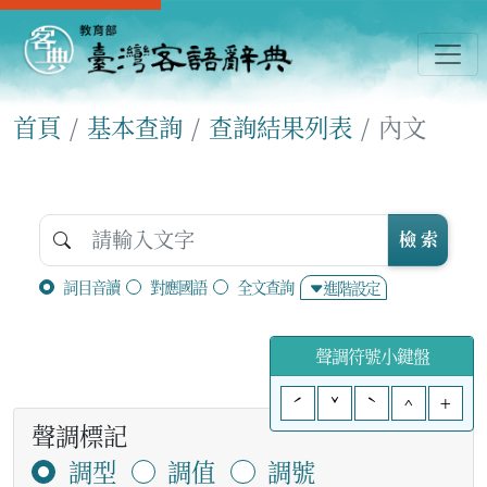
首頁
基本查詢
查詢結果列表
內文
檢 索
詞目音讀
對應國語
全文查詢
進階設定
聲調符號小鍵盤
ˊ
ˇ
ˋ
^
+
聲調標記
調型
調值
調號