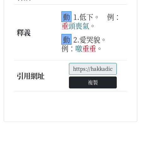
動
1.低下。
例：
垂
頭
喪
氣
。
釋義
動
2.愛哭貌。
例：
噭
垂
垂
。
引用網址
複製