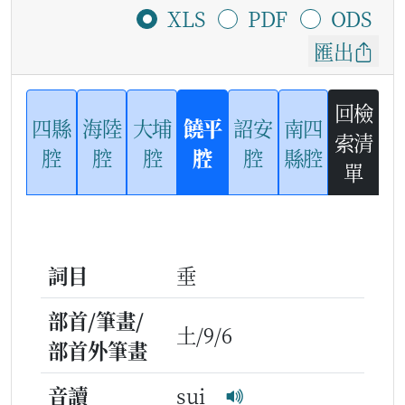
XLS
PDF
ODS
匯出
回檢
四縣
海陸
大埔
饒平
詔安
南四
索清
腔
腔
腔
腔
腔
縣腔
單
詞目
垂
部首/筆畫/
土/9/6
部首外筆畫
音讀
sui