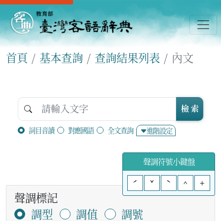
首頁
基本查詢
查詢結果列表
內文
檢 索
詞目音讀
對應國語
全文查詢
進階設定
聲調符號小鍵盤
ˊ
ˇ
ˋ
^
+
聲調標記
調型
調值
調號