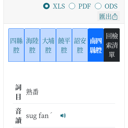
XLS
PDF
ODS
匯出
回檢
四縣
海陸
大埔
饒平
詔安
南四
索清
腔
腔
腔
腔
腔
縣腔
單
詞
熟番
目
音
ˊ
sug fan
讀