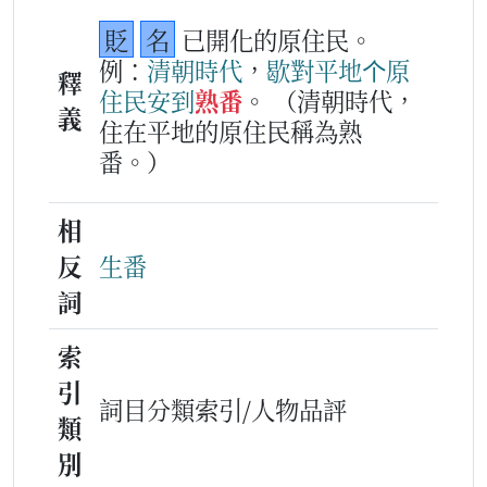
貶
名
已開化的原住民。
例：
清朝
時代
，
歇
對
平地
个
原
釋
住民
安到
熟番
。
（清朝時代，
義
住在平地的原住民稱為熟
番。）
相
反
生番
詞
索
引
詞目分類索引/人物品評
類
別