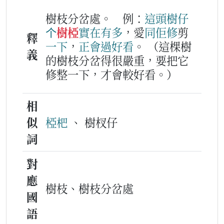
樹枝分岔處。
例：
這頭
樹仔
个
樹椏
實在
有
多
，愛
同
佢
修
剪
釋
一下
，
正會
過
好看
。
（這棵樹
義
的樹枝分岔得很嚴重，要把它
修整一下，才會較好看。）
相
似
椏杷
、 樹杈仔
詞
對
應
樹枝、樹枝分岔處
國
語