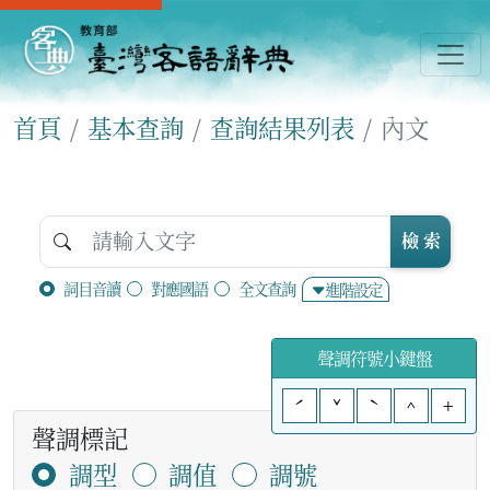
首頁
基本查詢
查詢結果列表
內文
檢 索
詞目音讀
對應國語
全文查詢
進階設定
聲調符號小鍵盤
ˊ
ˇ
ˋ
^
+
聲調標記
調型
調值
調號