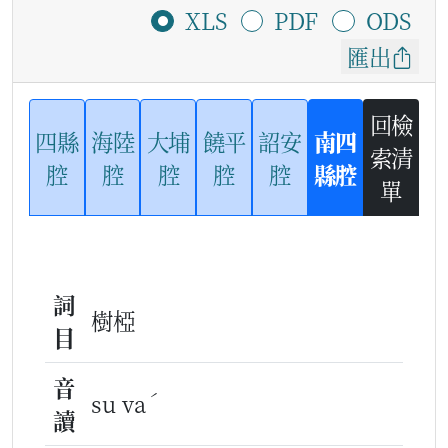
XLS
PDF
ODS
匯出
回檢
四縣
海陸
大埔
饒平
詔安
南四
索清
腔
腔
腔
腔
腔
縣腔
單
詞
樹椏
目
音
ˊ
su va
讀