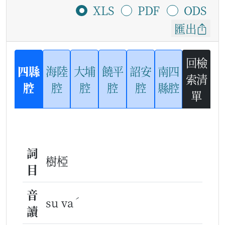
XLS
PDF
ODS
匯出
回檢
四縣
海陸
大埔
饒平
詔安
南四
索清
腔
腔
腔
腔
腔
縣腔
單
詞
樹椏
目
音
ˊ
su va
讀