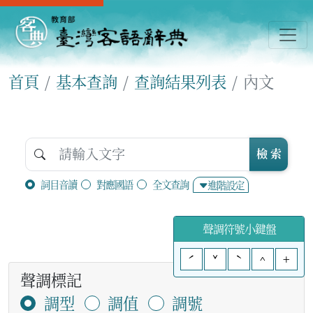
首頁
基本查詢
查詢結果列表
內文
檢 索
詞目音讀
對應國語
全文查詢
進階設定
聲調符號小鍵盤
ˊ
ˇ
ˋ
^
+
聲調標記
調型
調值
調號