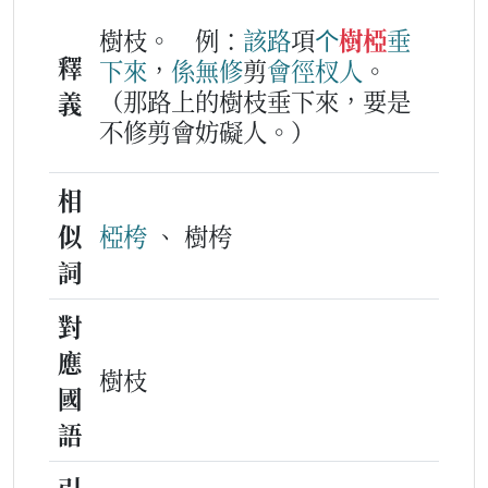
樹枝。
例：
該
路
項
个
樹椏
垂
釋
下
來
，
係無
修
剪
會
徑杈
人
。
（那路上的樹枝垂下來，要是
義
不修剪會妨礙人。）
相
似
椏桍
、 樹桍
詞
對
應
樹枝
國
語