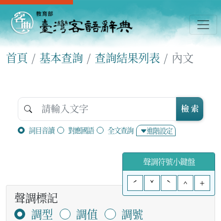
首頁
基本查詢
查詢結果列表
內文
檢 索
詞目音讀
對應國語
全文查詢
進階設定
聲調符號小鍵盤
ˊ
ˇ
ˋ
^
+
聲調標記
調型
調值
調號