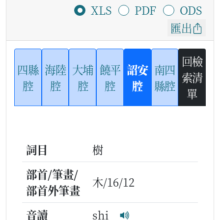
XLS
PDF
ODS
匯出
回檢
四縣
海陸
大埔
饒平
詔安
南四
索清
腔
腔
腔
腔
腔
縣腔
單
詞目
樹
部首/筆畫/
木/16/12
部首外筆畫
音讀
shi