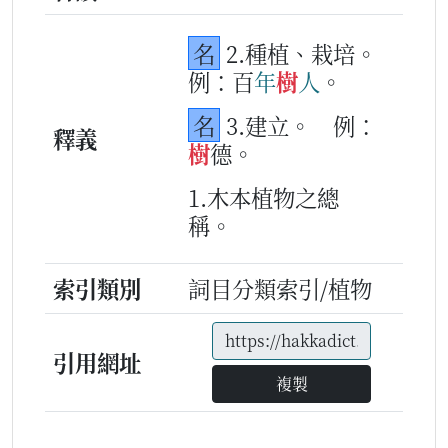
名
2.種植、栽培。
例：百
年
樹
人
。
名
3.建立。
例：
釋義
樹
德。
1.木本植物之總
稱。
索引類別
詞目分類索引/植物
引用網址
複製