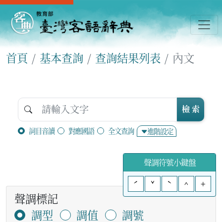
首頁
基本查詢
查詢結果列表
內文
檢 索
詞目音讀
對應國語
全文查詢
進階設定
聲調符號小鍵盤
ˊ
ˇ
ˋ
^
+
聲調標記
調型
調值
調號