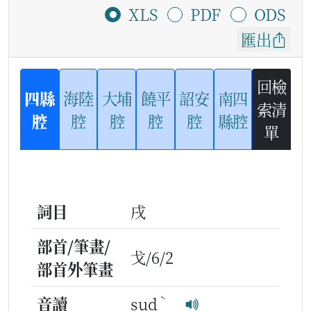
XLS
PDF
ODS
匯出
回檢
四縣
海陸
大埔
饒平
詔安
南四
索清
腔
腔
腔
腔
腔
縣腔
單
詞目
戌
部首/筆畫/
戈/6/2
部首外筆畫
ˋ
音讀
sud