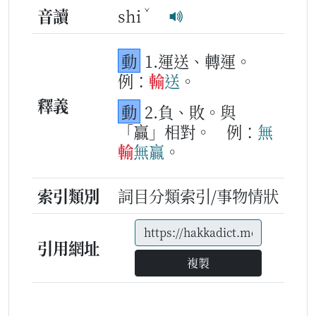
ˇ
音讀
shi
動
1.運送、轉運。
例：
輸
送
。
釋義
動
2.負、敗。與
「贏」相對。
例：
無
輸
無
贏
。
索引類別
詞目分類索引/事物情狀
引用網址
複製