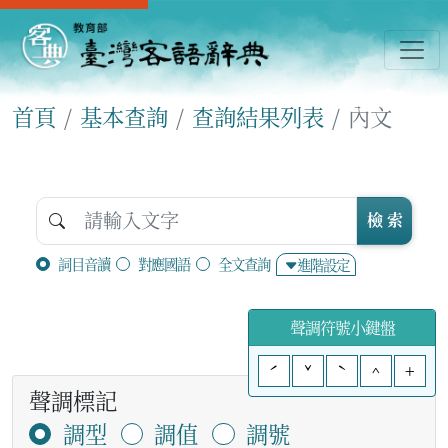
首頁
基本查詢
查詢結果列表
內文
檢 索
詞目音讀
對應國語
全文查詢
進階設定
聲調符號小鍵盤
ˊ
ˇ
ˋ
^
+
聲調標記
調型
調值
調號