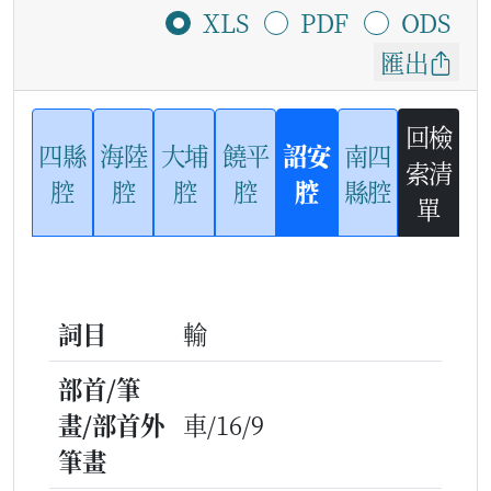
XLS
PDF
ODS
匯出
回檢
四縣
海陸
大埔
饒平
詔安
南四
索清
腔
腔
腔
腔
腔
縣腔
單
詞目
輸
部首/筆
畫/部首外
車/16/9
筆畫