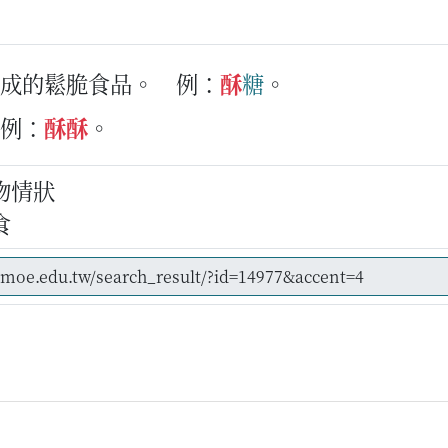
製成的鬆脆食品。
例：
酥
糖
。
例：
酥
酥
。
物情狀
食