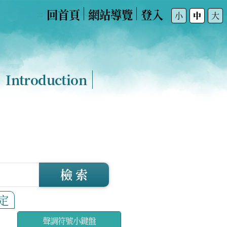
回首頁
網站導覽
登入
:::
小
中
大
Introduction
檢 索
定
聲調符號小鍵盤