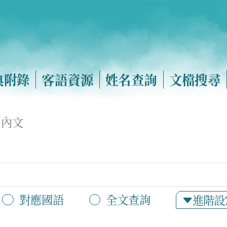
典附錄
客語資源
姓名查詢
文檔搜尋
內文
對應國語
全文查詢
進階設