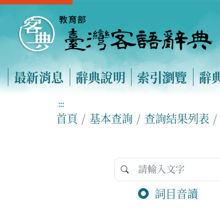
最新消息
辭典說明
索引瀏覽
辭
:::
首頁
基本查詢
查詢結果列表
詞目音讀