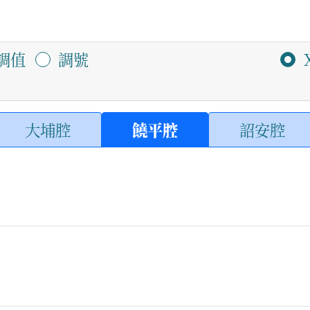
調值
調號
大埔腔
饒平腔
詔安腔