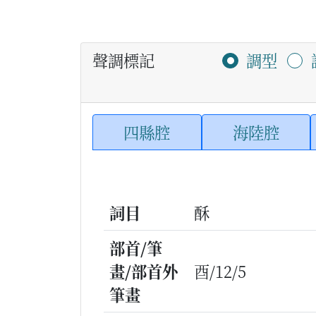
聲調標記
調型
四縣腔
海陸腔
詞目
酥
部首/筆
畫/部首外
酉/12/5
筆畫