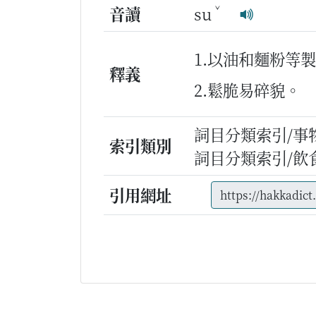
ˇ
音讀
su
1.以油和麵粉等
釋義
2.鬆脆易碎貌。
詞目分類索引/事
索引類別
詞目分類索引/飲
引用網址