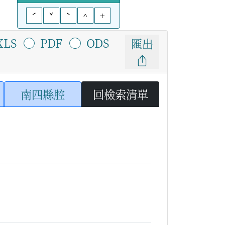
ˊ
ˇ
ˋ
^
+
XLS
PDF
ODS
匯出
南四縣腔
回檢索清單