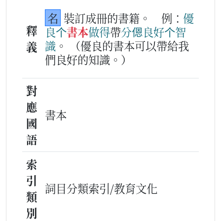
名
裝訂成冊的書籍。
例：
優
釋
良
个
書本
做得
帶
分
𫣆
良
好
个
智
識
。
（優良的書本可以帶給我
義
們良好的知識。）
對
應
書本
國
語
索
引
詞目分類索引/教育文化
類
別