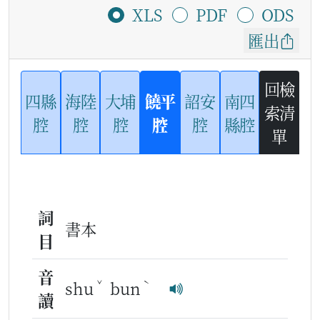
XLS
PDF
ODS
匯出
回檢
四縣
海陸
大埔
饒平
詔安
南四
索清
腔
腔
腔
腔
腔
縣腔
單
詞
書本
目
音
ˇ
ˋ
shu
bun
讀