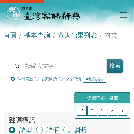
首頁
基本查詢
查詢結果列表
內文
檢 索
詞目音讀
對應國語
全文查詢
進階設定
聲調符號小鍵盤
ˊ
ˇ
ˋ
^
+
聲調標記
調型
調值
調號