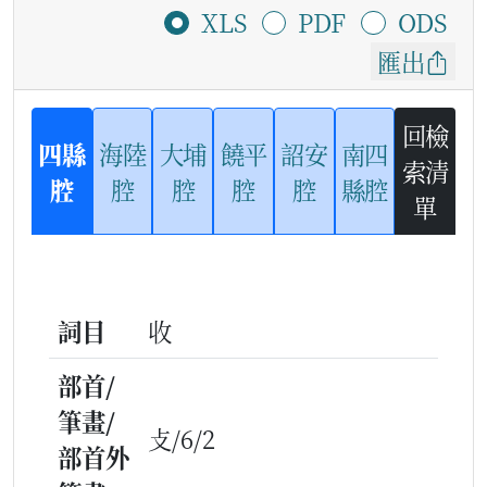
XLS
PDF
ODS
匯出
回檢
四縣
海陸
大埔
饒平
詔安
南四
索清
腔
腔
腔
腔
腔
縣腔
單
詞目
收
部首/
筆畫/
攴/6/2
部首外