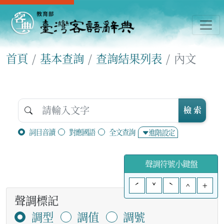
首頁
基本查詢
查詢結果列表
內文
檢 索
詞目音讀
對應國語
全文查詢
進階設定
聲調符號小鍵盤
ˊ
ˇ
ˋ
^
+
聲調標記
調型
調值
調號