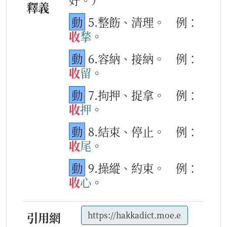
釋義
動
5.整飭、清理。
例：
收
揫
。
動
6.容納、接納。
例：
收
留
。
動
7.拘押、捉拿。
例：
收
押
。
動
8.結束、停止。
例：
收
尾
。
動
9.操縱、約束。
例：
收
心
。
引用網