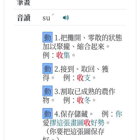
筆畫
ˊ
音讀
su
動
1.把攤開、零散的狀態
加以聚攏、縮合起來。
例：
收
集
。
動
2.接到、取回、獲
得。
例：
收
支
。
動
3.割取已成熟的農作
物。
例：
收
冬
。
動
4.保存儲藏。
例：
你
愛
摎
這
張
畫圖
收
好勢
。
（你要把這張圖保存
好。）