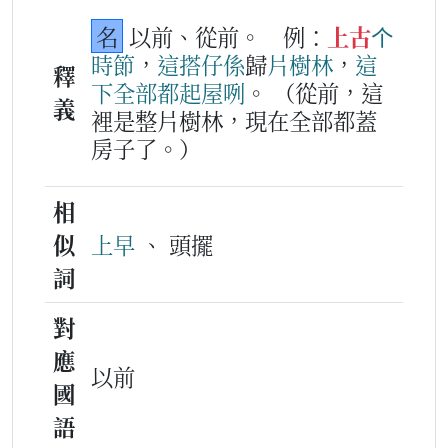
名
以前、從前。
例：
上古
个
時節
，
這
搭
仔
係
歸
片
樹林
，
這
釋
下
全部
都
起屋
咧
。
（從前，這
義
裡是整片樹林，現在全部都蓋
房子了。）
相
似
上早
、 頭擺
詞
對
應
以前
國
語