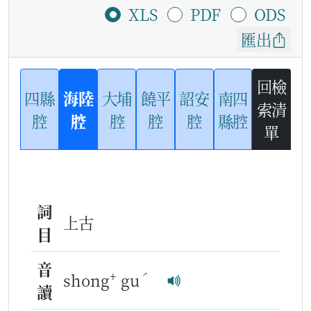
XLS
PDF
ODS
匯出
回檢
四縣
海陸
大埔
饒平
詔安
南四
索清
腔
腔
腔
腔
腔
縣腔
單
詞
上古
目
音
+
ˊ
shong
gu
讀