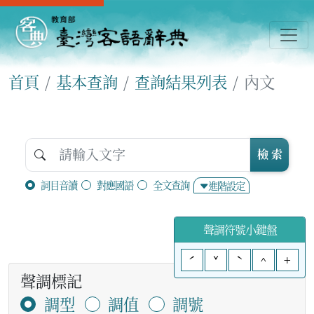
首頁
基本查詢
查詢結果列表
內文
檢 索
詞目音讀
對應國語
全文查詢
進階設定
聲調符號小鍵盤
ˊ
ˇ
ˋ
^
+
聲調標記
調型
調值
調號