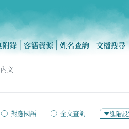
典附錄
客語資源
姓名查詢
文檔搜尋
內文
對應國語
全文查詢
進階設