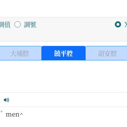
調值
調號
大埔腔
饒平腔
詔安腔
ˇ
men^