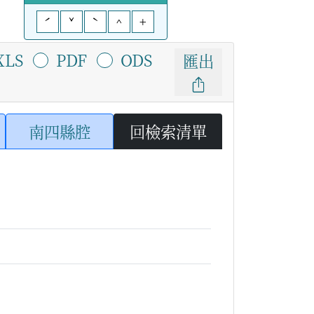
ˊ
ˇ
ˋ
^
+
XLS
PDF
ODS
匯出
南四縣腔
回檢索清單