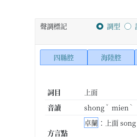
聲調標記
調型
四縣腔
海陸腔
詞目
上面
ˇ
ˋ
音讀
shong
mien
卓蘭
：上面 song
方言點