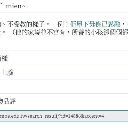
ˇ
mien^
驕、不受教的樣子。
例：
佢
屋下
毋係
已
鬆
融
，
天
。
（他的家境並不富有，所養的小孩卻個個
尚樣
、上臉
物品評