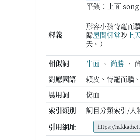
平鎮
：上面 song
形容小孩恃寵而
釋義
歸
屋間
輒常
吵
上
天。）
相似詞
牛面
、
尚勝
、 
對應國語
賴皮、恃寵而驕
異用詞
傷面
索引類別
詞目分類索引/人
引用網址