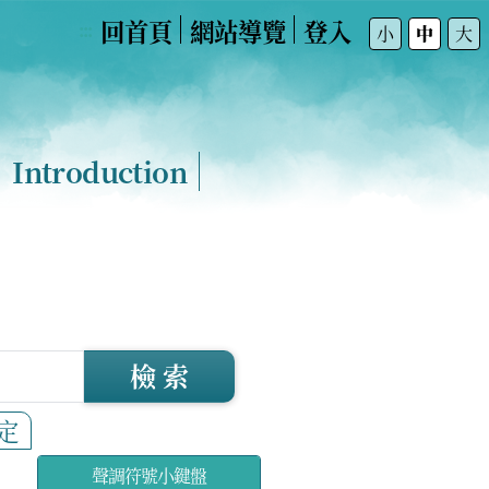
回首頁
網站導覽
登入
:::
小
中
大
Introduction
檢 索
定
聲調符號小鍵盤