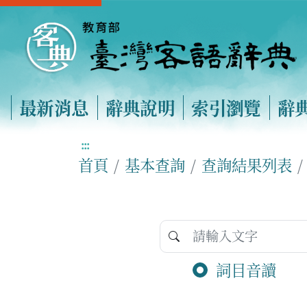
最新消息
辭典說明
索引瀏覽
辭
:::
首頁
基本查詢
查詢結果列表
詞目音讀