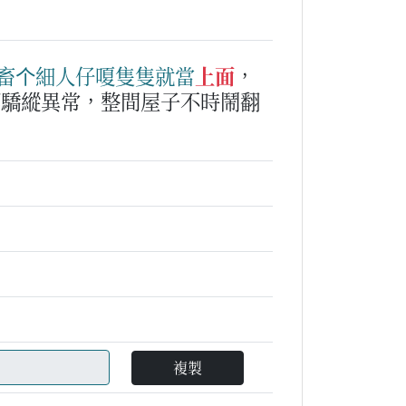
畜
个
細人仔
嗄
隻
隻
就
當
上面
，
都驕縱異常，整間屋子不時鬧翻
複製