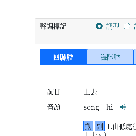
聲調標記
調型
四縣腔
海陸腔
詞目
上去
ˊ
音讀
song
hi
動
副
1.由低
上去。）