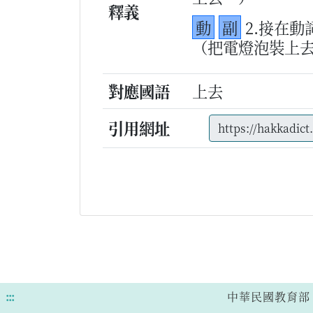
釋義
動
副
2.接在
（把電燈泡裝上
對應國語
上去
引用網址
:::
中華民國教育部 版權所有