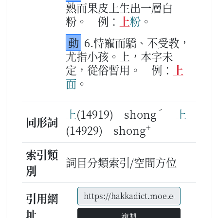
熟而果皮上生出一層白
粉。
例：
上
粉
。
動
6.恃寵而驕、不受教，
尤指小孩。上，本字未
定，從俗暫用。
例：
上
面
。
ˊ
上
(14919) shong
上
同形詞
+
(14929) shong
索引類
詞目分類索引/空間方位
別
引用網
址
複製