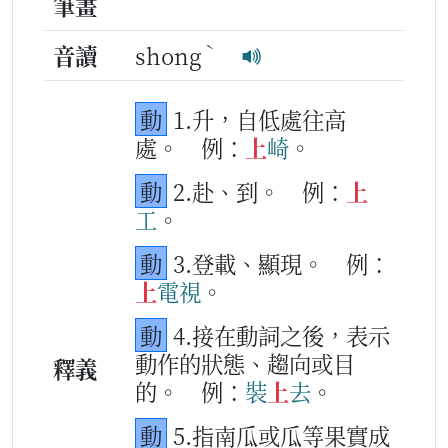
筆畫
ˋ
音讀
shong
動
1.升，自低處往高
處。
例：
上
崎
。
動
2.赴、到。
例：
上
工
。
動
3.登載、顯現。
例：
上
電視
。
動
4.接在動詞之後，表示
動作的狀態、趨向或目
釋義
的。
例：
裝
上
去
。
動
5.指南瓜或瓜等果實成