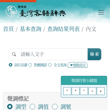
首頁
基本查詢
查詢結果列表
內文
檢 索
詞目音讀
對應國語
全文查詢
進階設定
聲調符號小鍵盤
ˊ
ˇ
ˋ
^
+
聲調標記
調型
調值
調號