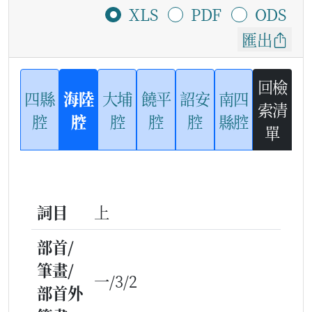
XLS
PDF
ODS
匯出
回檢
四縣
海陸
大埔
饒平
詔安
南四
索清
腔
腔
腔
腔
腔
縣腔
單
詞目
上
部首/
筆畫/
一/3/2
部首外