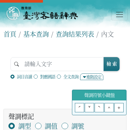
首頁
基本查詢
查詢結果列表
內文
檢 索
詞目音讀
對應國語
全文查詢
進階設定
聲調符號小鍵盤
ˊ
ˇ
ˋ
^
+
聲調標記
調型
調值
調號