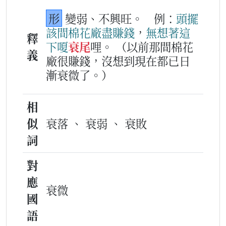
形
變弱、不興旺。
例：
頭擺
該
間
棉花
廠
盡
賺錢
，
無想著
這
釋
下
嗄
衰尾
哩。
（以前那間棉花
義
廠很賺錢，沒想到現在都已日
漸衰微了。）
相
似
衰落 、 衰弱 、 衰敗
詞
對
應
衰微
國
語