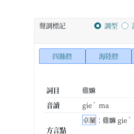
聲調標記
調型
四縣腔
海陸腔
詞目
雞嫲
ˇ
音讀
gie
ma
ˇ
卓蘭
：雞嫲 gie
方言點