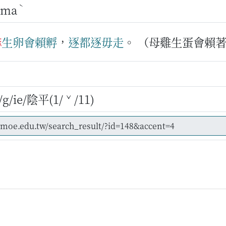
ˋ
ma
嫲
生卵
會
賴孵
，
逐
都
逐
毋
走
。
（母雞生蛋會賴
/ie/陰平(1/ˇ/11)