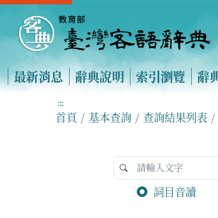
最新消息
辭典說明
索引瀏覽
辭
:::
首頁
基本查詢
查詢結果列表
詞目音讀