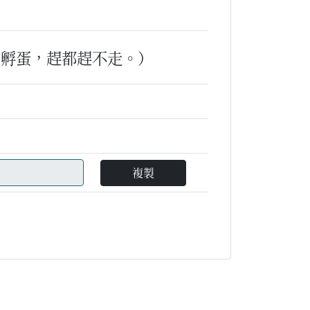
著孵蛋，趕都趕不走。）
複製