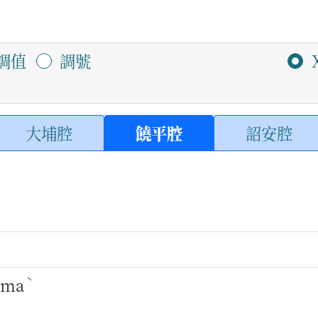
調值
調號
大埔腔
饒平腔
詔安腔
ˋ
ma