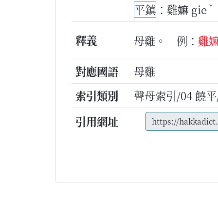
ˇ
平鎮
：雞嫲 gie
釋義
母雞。
例：
雞
對應國語
母雞
索引類別
聲母索引/04 饒平/g
引用網址