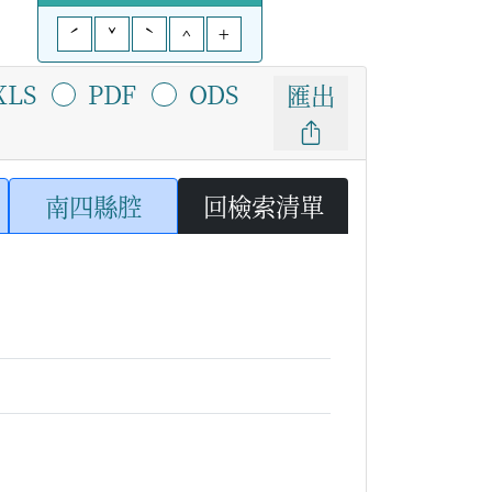
ˊ
ˇ
ˋ
^
+
XLS
PDF
ODS
匯出
南四縣腔
回檢索清單