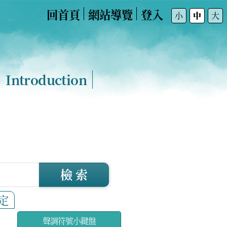
回首頁
網站導覽
登入
:::
小
中
大
Introduction
檢 索
定
聲調符號小鍵盤