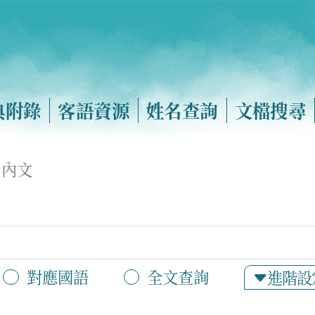
典附錄
客語資源
姓名查詢
文檔搜尋
內文
對應國語
全文查詢
進階設