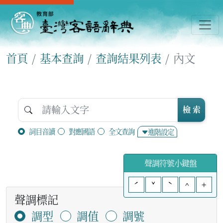
首頁
基本查詢
查詢結果列表
內文
檢 索
詞目音讀
對應國語
全文查詢
進階設定
聲調符號小鍵盤
ˊ
ˇ
ˋ
^
+
聲調標記
調型
調值
調號