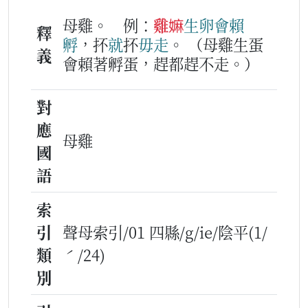
母雞。
例：
雞嫲
生卵
會
賴
釋
孵
，抔
就
抔
毋
走
。
（母雞生蛋
義
會賴著孵蛋，趕都趕不走。）
對
應
母雞
國
語
索
引
聲母索引/01 四縣/g/ie/陰平(1/
類
ˊ/24)
別