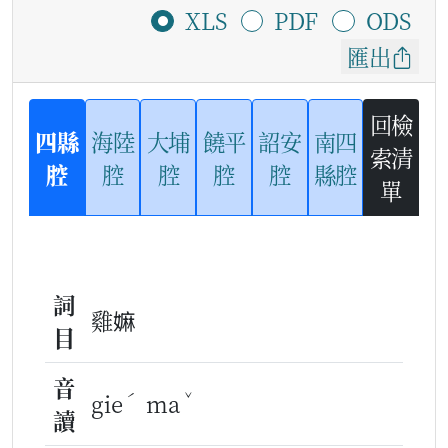
XLS
PDF
ODS
匯出
回檢
四縣
海陸
大埔
饒平
詔安
南四
索清
腔
腔
腔
腔
腔
縣腔
單
詞
雞嫲
目
音
ˊ
ˇ
gie
ma
讀