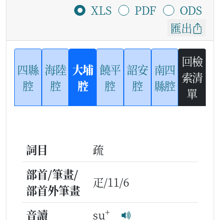
XLS
PDF
ODS
匯出
回檢
四縣
海陸
大埔
饒平
詔安
南四
索清
腔
腔
腔
腔
腔
縣腔
單
詞目
疏
部首/筆畫/
疋/11/6
部首外筆畫
+
音讀
su