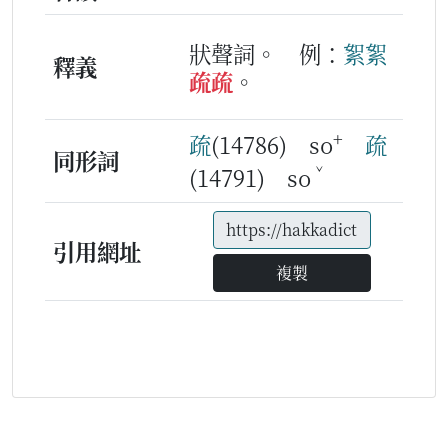
狀聲詞。
例：
絮
絮
釋義
疏
疏
。
+
疏
(14786) so
疏
同形詞
ˇ
(14791) so
引用網址
複製