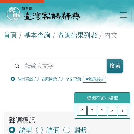
首頁
基本查詢
查詢結果列表
內文
檢 索
詞目音讀
對應國語
全文查詢
進階設定
聲調符號小鍵盤
ˊ
ˇ
ˋ
^
+
聲調標記
調型
調值
調號