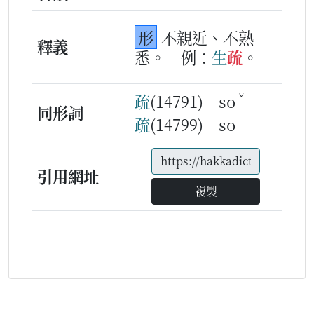
形
不親近、不熟
釋義
悉。
例：
生
疏
。
ˇ
疏
(14791) so
同形詞
疏
(14799) so
引用網址
複製