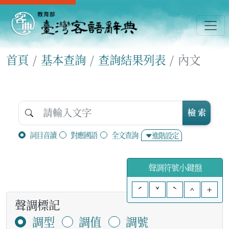
首頁
基本查詢
查詢結果列表
內文
檢 索
詞目音讀
對應國語
全文查詢
進階設定
聲調符號小鍵盤
ˊ
ˇ
ˋ
^
+
聲調標記
調型
調值
調號