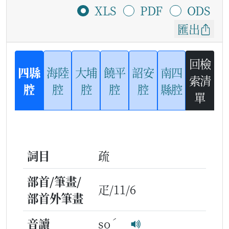
XLS
PDF
ODS
匯出
回檢
四縣
海陸
大埔
饒平
詔安
南四
索清
腔
腔
腔
腔
腔
縣腔
單
詞目
疏
部首/筆畫/
疋/11/6
部首外筆畫
ˊ
音讀
so