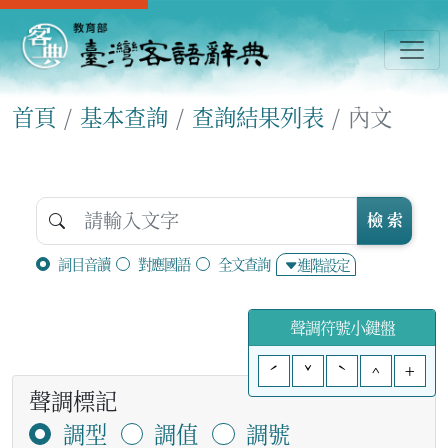
首頁
基本查詢
查詢結果列表
內文
檢 索
詞目音讀
對應國語
全文查詢
進階設定
聲調符號小鍵盤
ˊ
ˇ
ˋ
^
+
聲調標記
調型
調值
調號