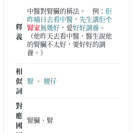
中醫對腎臟的稱法。
例：
佢
昨晡日
去
看
中醫
，
先生
講
佢
个
釋
腎家
無幾好
，愛
好好
調養
。
（他昨天去看中醫，醫生說他
義
的腎臟不太好，要好好的調
養。）
相
似
腎
、
腰仔
詞
對
應
腎臟、腎
國