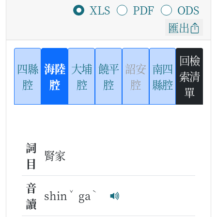
XLS
PDF
ODS
匯出
回檢
四縣
海陸
大埔
饒平
詔安
南四
索清
腔
腔
腔
腔
腔
縣腔
單
詞
腎家
目
音
ˇ
ˋ
shin
ga
讀