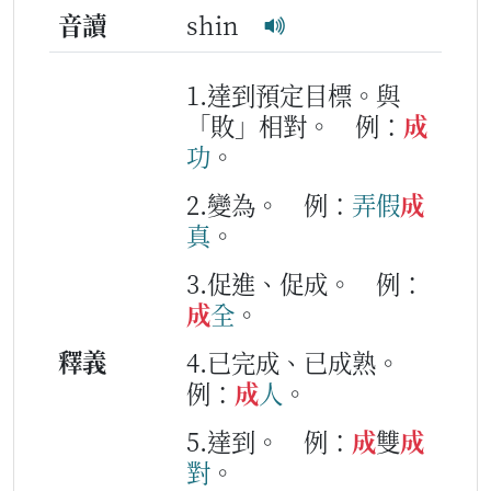
音讀
shin
1.達到預定目標。與
「敗」相對。
例：
成
功
。
2.變為。
例：
弄
假
成
真
。
3.促進、促成。
例：
成
全
。
釋義
4.已完成、已成熟。
例：
成
人
。
5.達到。
例：
成
雙
成
對
。