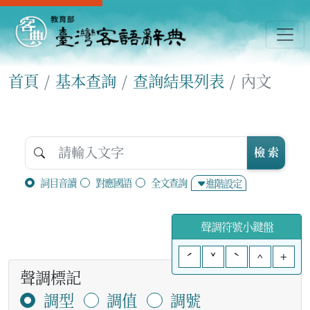
首頁
基本查詢
查詢結果列表
內文
檢 索
詞目音讀
對應國語
全文查詢
進階設定
聲調符號小鍵盤
ˊ
ˇ
ˋ
^
+
聲調標記
調型
調值
調號