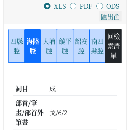
XLS
PDF
ODS
匯出
回檢
四縣
海陸
大埔
饒平
詔安
南四
索清
腔
腔
腔
腔
腔
縣腔
單
詞目
成
部首/筆
畫/部首外
戈/6/2
筆畫