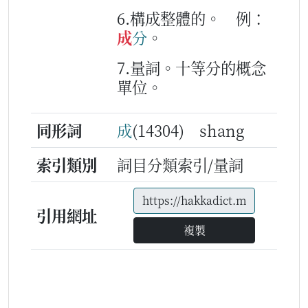
6.構成整體的。
例：
成
分
。
7.量詞。十等分的概念
單位。
同形詞
成
(14304) shang
索引類別
詞目分類索引/量詞
引用網址
複製