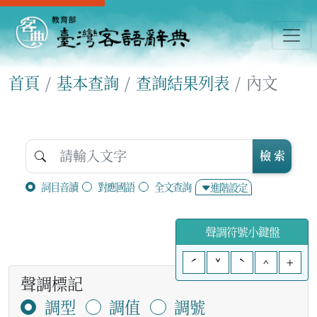
首頁
基本查詢
查詢結果列表
內文
檢 索
詞目音讀
對應國語
全文查詢
進階設定
聲調符號小鍵盤
ˊ
ˇ
ˋ
^
+
聲調標記
調型
調值
調號