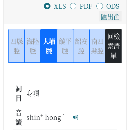
XLS
PDF
ODS
匯出
回檢
四縣
海陸
大埔
饒平
詔安
南四
索清
腔
腔
腔
腔
腔
縣腔
單
詞
身項
目
音
+
ˋ
shin
hong
讀