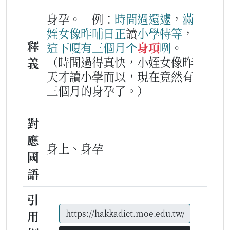
身孕。
例：
時間
過
還
遽
，
滿
姪女
像
昨晡日
正
讀
小學
特
等
，
釋
這下
嗄
有
三
個
月
个
身項
咧
。
（時間過得真快，小姪女像昨
義
天才讀小學而以，現在竟然有
三個月的身孕了。）
對
應
身上、身孕
國
語
引
用