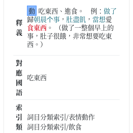
動
吃東西、進食。
例：
做
了
歸
朝晨
个
事
，
肚
盡
飢
，
當想
愛
釋
食東西
。
（做了一整個早上的
義
事，肚子很餓，非常想要吃東
西。）
對
應
吃東西
國
語
索
引
詞目分類索引/表情動作
類
詞目分類索引/飲食