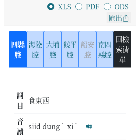
XLS
PDF
ODS
匯出
回檢
四縣
海陸
大埔
饒平
詔安
南四
索清
腔
腔
腔
腔
腔
縣腔
單
詞
食東西
目
音
ˊ
ˊ
siid dung
xi
讀