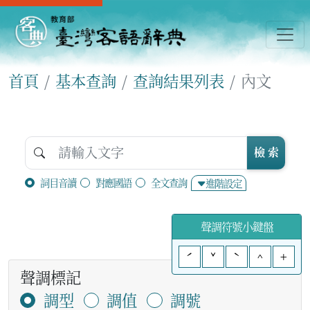
首頁
基本查詢
查詢結果列表
內文
檢 索
詞目音讀
對應國語
全文查詢
進階設定
聲調符號小鍵盤
ˊ
ˇ
ˋ
^
+
聲調標記
調型
調值
調號