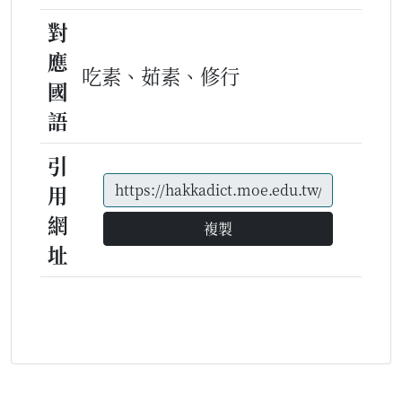
對
應
吃素、茹素、修行
國
語
引
用
網
複製
址