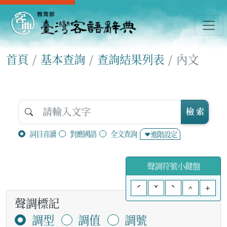
首頁
基本查詢
查詢結果列表
內文
檢 索
詞目音讀
對應國語
全文查詢
進階設定
聲調符號小鍵盤
ˊ
ˇ
ˋ
^
+
聲調標記
調型
調值
調號