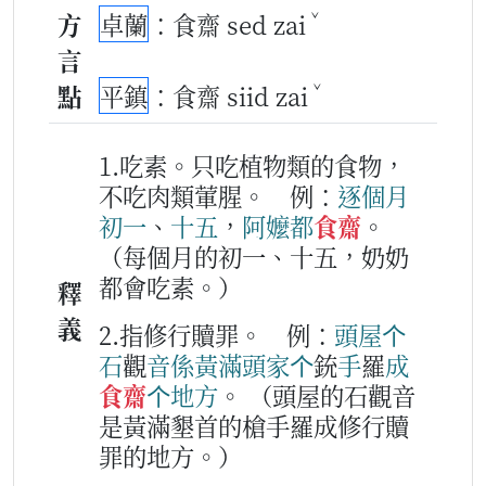
ˇ
方
卓蘭
：食齋 sed zai
言
ˇ
點
平鎮
：食齋 siid zai
1.吃素。只吃植物類的食物，
不吃肉類葷腥。
例：
逐
個
月
初
一
、
十
五
，
阿嬤
都
食齋
。
（每個月的初一、十五，奶奶
都會吃素。）
釋
義
2.指修行贖罪。
例：
頭
屋
个
石
觀
音
係
黃
滿
頭家
个
銃
手
羅
成
食齋
个
地方
。
（頭屋的石觀音
是黃滿墾首的槍手羅成修行贖
罪的地方。）