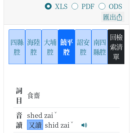
XLS
PDF
ODS
匯出
回檢
四縣
海陸
大埔
饒平
詔安
南四
索清
腔
腔
腔
腔
腔
縣腔
單
詞
食齋
目
ˇ
音
shed zai
ˇ
讀
又讀
shid zai