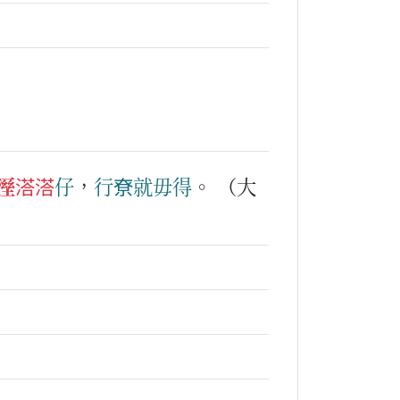
溼溚溚
仔
，
行尞
就
毋得
。
（大