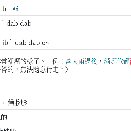
dab
ˋ
dab dab
ˋ
ib
dab dab e^
非常潮溼的樣子。
例：
落大雨
過後
，
滿哪位
都
答答的，無法隨意行走。）
 、 燥胗胗
漉的