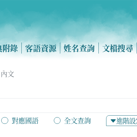
典附錄
客語資源
姓名查詢
文檔搜尋
內文
對應國語
全文查詢
進階設