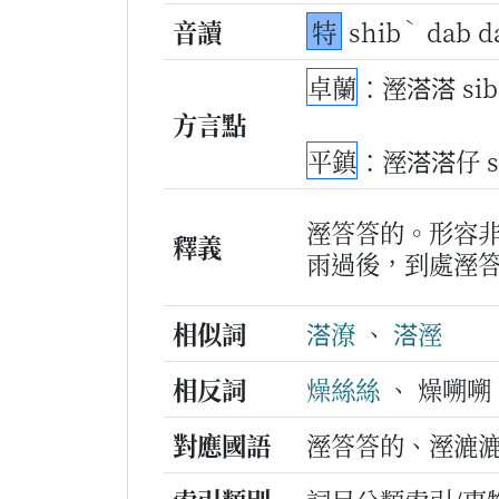
ˋ
音讀
特
shib
dab 
卓蘭
：溼溚溚 sib
方言點
平鎮
：溼溚溚仔 si
溼答答的。形容
釋義
雨過後，到處溼
相似詞
溚潦
、
溚溼
相反詞
燥絲絲
、 燥嗍嗍
對應國語
溼答答的、溼漉