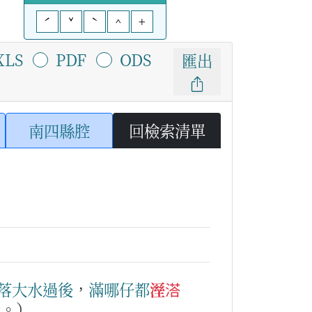
ˊ
ˇ
ˋ
^
+
XLS
PDF
ODS
匯出
南四縣腔
回檢索清單
落大水
過後
，
滿哪仔
都
溼溚
走。）