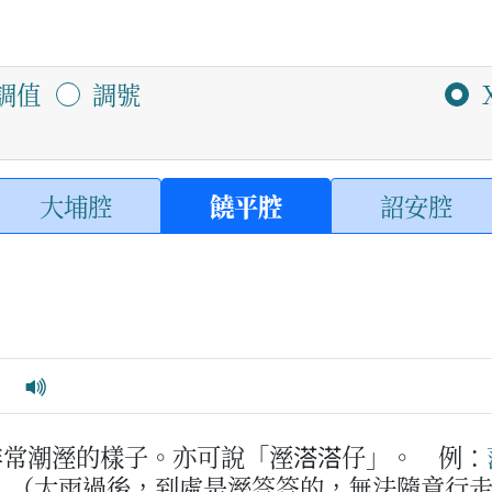
調值
調號
大埔腔
饒平腔
詔安腔
非常潮溼的樣子。亦可說「溼溚溚仔」。
例：
。
（大雨過後，到處是溼答答的，無法隨意行