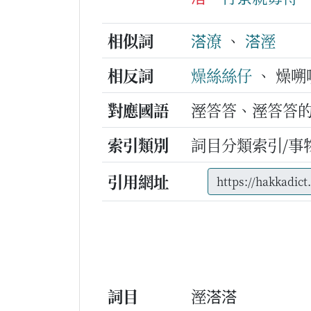
相似詞
溚潦
、
溚溼
相反詞
燥絲絲仔
、 燥嗍嗍
對應國語
溼答答、溼答答
索引類別
詞目分類索引/事
引用網址
詞目
溼溚溚