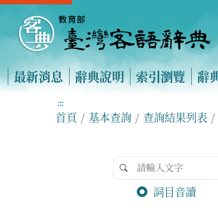
最新消息
辭典說明
索引瀏覽
辭
:::
首頁
基本查詢
查詢結果列表
詞目音讀