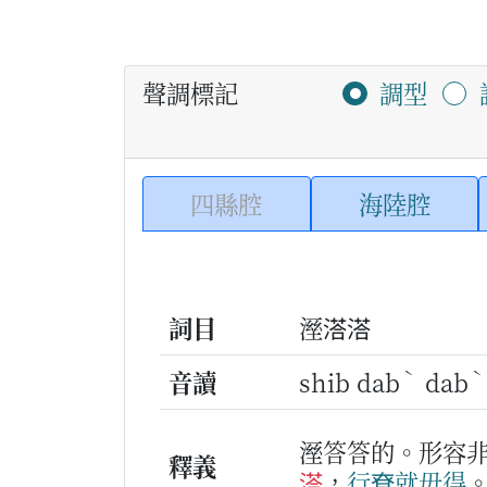
聲調標記
調型
四縣腔
海陸腔
詞目
溼溚溚
ˋ
ˋ
音讀
shib dab
dab
溼答答的。形容
釋義
溚
，
行尞
就
毋得