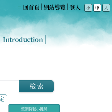
回首頁
網站導覽
登入
:::
小
中
大
Introduction
檢 索
定
聲調符號小鍵盤