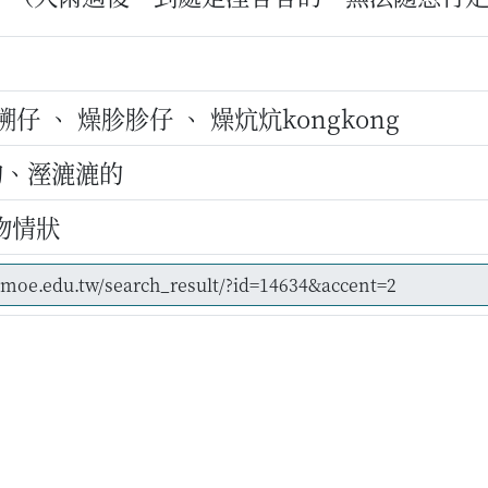
仔 、 燥胗胗仔 、 燥炕炕kongkong
的、溼漉漉的
物情狀