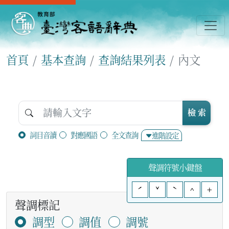
首頁
基本查詢
查詢結果列表
內文
檢 索
詞目音讀
對應國語
全文查詢
進階設定
聲調符號小鍵盤
ˊ
ˇ
ˋ
^
+
聲調標記
調型
調值
調號