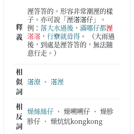
溼答答的。形容非常潮溼的樣
子。亦可說「溼溚溚仔」。
釋
例：
落大水
過後
，
滿哪仔
都
溼
溚溚
，
行尞
就
毋得
。
（大雨過
義
後，到處是溼答答的，無法隨
意行走。）
相
似
溚潦
、
溚溼
詞
相
燥絲絲仔
、 燥嗍嗍仔 、 燥胗
反
胗仔 、 燥炕炕kongkong
詞