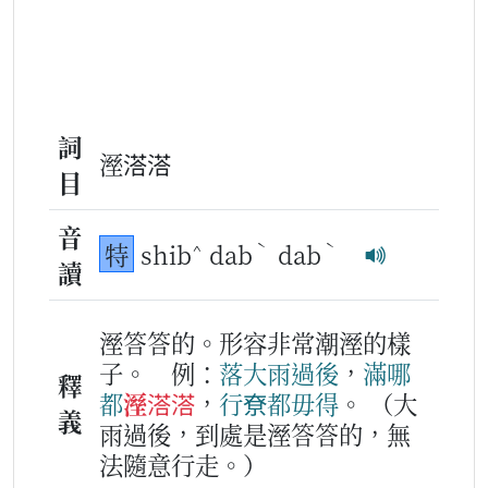
詞
溼溚溚
目
音
^
ˋ
ˋ
特
shib
dab
dab
讀
溼答答的。形容非常潮溼的樣
子。
例：
落大雨
過後
，
滿哪
釋
都
溼溚溚
，
行尞
都
毋得
。
（大
義
雨過後，到處是溼答答的，無
法隨意行走。）