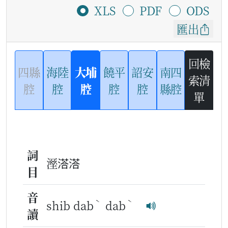
XLS
PDF
ODS
匯出
回檢
四縣
海陸
大埔
饒平
詔安
南四
索清
腔
腔
腔
腔
腔
縣腔
單
詞
溼溚溚
目
音
ˋ
ˋ
shib dab
dab
讀