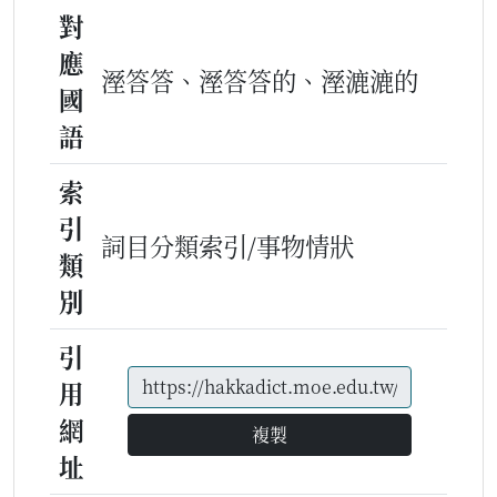
對
應
溼答答、溼答答的、溼漉漉的
國
語
索
引
詞目分類索引/事物情狀
類
別
引
用
網
複製
址