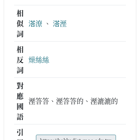
相
似
溚潦
、
溚溼
詞
相
反
燥絲絲
詞
對
應
溼答答、溼答答的、溼漉漉的
國
語
引