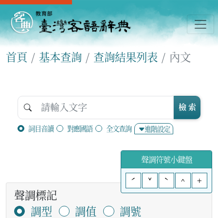
首頁
基本查詢
查詢結果列表
內文
檢 索
詞目音讀
對應國語
全文查詢
進階設定
聲調符號小鍵盤
ˊ
ˇ
ˋ
^
+
聲調標記
調型
調值
調號