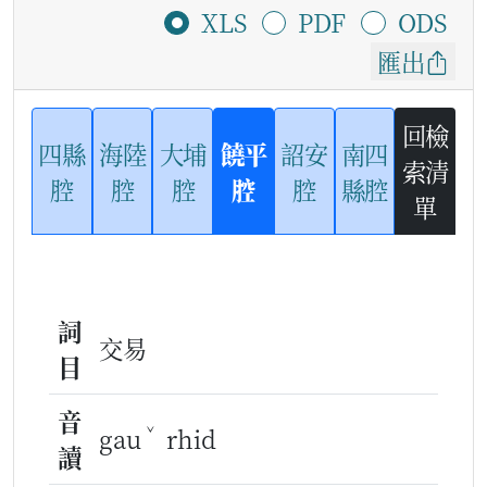
XLS
PDF
ODS
匯出
回檢
四縣
海陸
大埔
饒平
詔安
南四
索清
腔
腔
腔
腔
腔
縣腔
單
詞
交易
目
音
ˇ
gau
rhid
讀