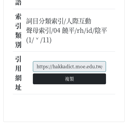
語
索
詞目分類索引/人際互動
引
聲母索引/04 饒平/rh/id/陰平
類
(1/ˇ/11)
別
引
用
網
複製
址