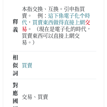
本指交換、互換。引申指買
賣。
例：
這下
係
電子
化
个
時
釋
代
，
買賣
東西
做得
直接
上網
交
易
。
（現在是電子化的時代，
義
買賣東西可以直接上網交
易。）
相
似
買賣
詞
對
應
交易、買賣
國